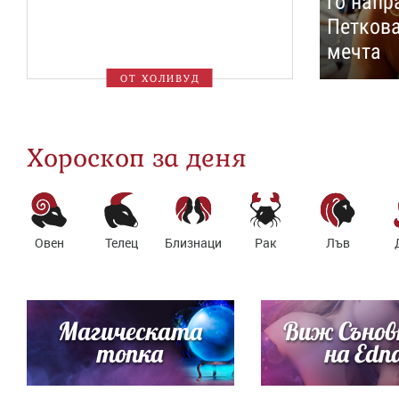
го напр
Петкова
мечта
ОТ ХОЛИВУД
Хороскоп за деня
Овен
Телец
Близнаци
Рак
Лъв
Магическата
Виж Сънов
топка
на Edn