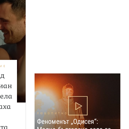
МЕ
од
лиан
рела
аха
ЛЮБОПИТНО
Феноменът „Одисея“:
та