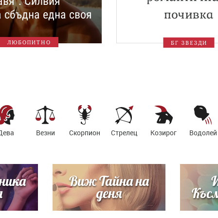
авя“: Силвия
почивка
 сбъдна една своя
ЛЮБОПИТНО
БГ ЗВЕЗДИ
Дева
Везни
Скорпион
Стрелец
Козирог
Водолей
ника
Виж Тайна на
a
деня
Късм