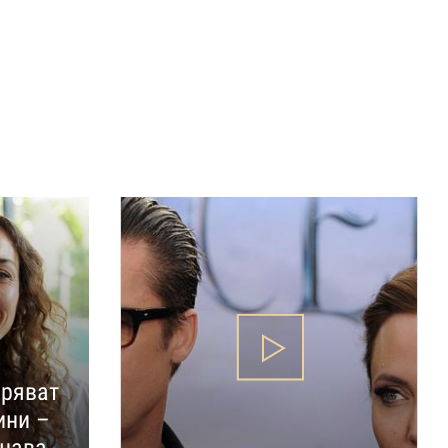
аряват
ини –