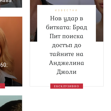
знава
ИЗВЕСТНИ
Нов удар в
битката: Брад
Пит поиска
достъп до
тайните на
Анджелина
60:
Джоли
.
ЕКСКЛУЗИВНО