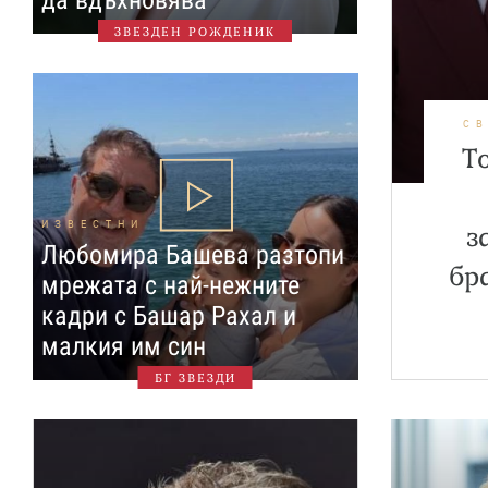
да вдъхновява
ЗВЕЗДЕН РОЖДЕНИК
С
Т
ИЗВЕСТНИ
з
Любомира Башева разтопи
бр
мрежата с най-нежните
кадри с Башар Рахал и
малкия им син
БГ ЗВЕЗДИ