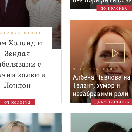
без дори да ги осъ
ПО-КРАСИВА
ВОБОДНО ВРЕМЕ
ом Холанд и
Зендая
абелязани с
ДНЕС ПРАЗНУВАТ
ачни халки в
Албена Павлова на 
Лондон
Талант, хумор и
незабравими роли
ДНЕС ПРАЗНУВА..
ОТ ХОЛИВУД