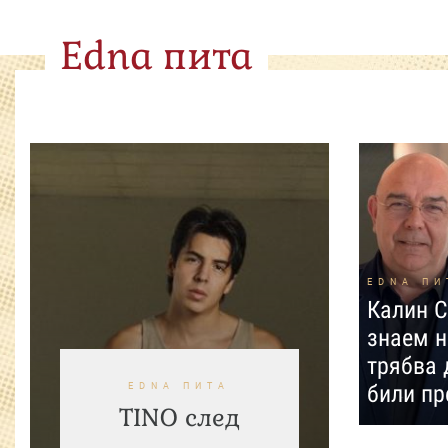
Edna пита
EDNA ПИ
Калин С
знаем н
трябва 
EDNA ПИТА
били пр
TINO след