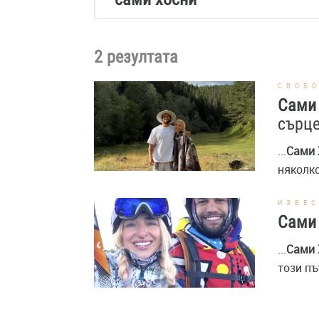
2 резултата
СВОБ
Сами
сърце
...
Сами
няколко
ИЗВЕ
Сами
...
Сами
този пъ