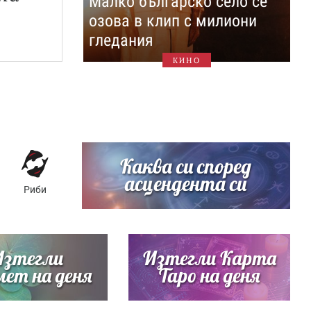
Малко българско село се
озова в клип с милиони
гледания
КИНО
Каква си според
асцендента си
Риби
Изтегли
Изтегли Карта
ет на деня
Таро на деня