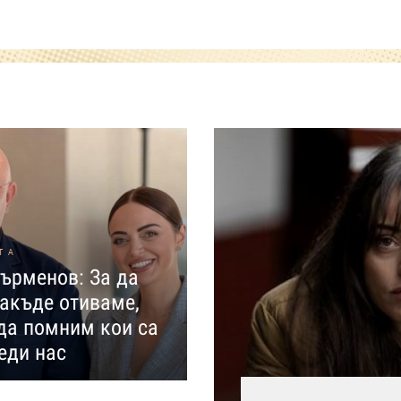
ТА
ърменов: За да
акъде отиваме,
да помним кои са
еди нас