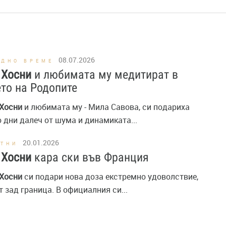
08.07.2026
ОДНО ВРЕМЕ
Хосни
и любимата му медитират в
то на Родопите
Хосни
и любимата му - Мила Савова, си подариха
 дни далеч от шума и динамиката...
20.01.2026
СТНИ
Хосни
кара ски във Франция
Хосни
си подари нова доза екстремно удоволствие,
т зад граница. В официалния си...