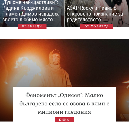
„Тук сме най-щастливи“:
Радина Кърджилова и
A$AP Rocky и Риана с
Пламен Димов издадоха
откровено признание за
своето любимо място
родителството
БГ ЗВЕЗДИ
ОТ ХОЛИВУД
Феноменът „Одисея“: Малко
българско село се озова в клип с
милиони гледания
КИНО