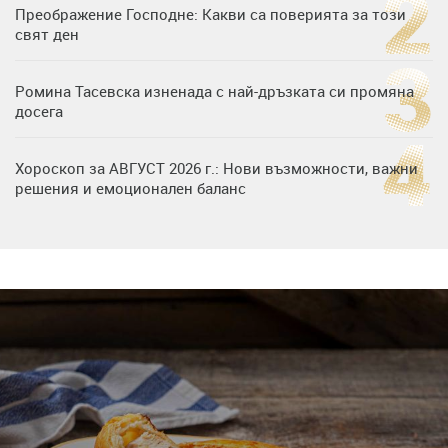
Преображение Господне: Какви са поверията за този
свят ден
Ромина Тасевска изненада с най-дръзката си промяна
досега
Хороскоп за АВГУСТ 2026 г.: Нови възможности, важни
решения и емоционален баланс
Дъщерята на Гала - Мари отплава с любимия и двете
си деца на семейна морска приказка
Звездна ваканция в Майорка: Дженифър Анистън,
Кортни Кокс и Джим Къртис заедно на яхта