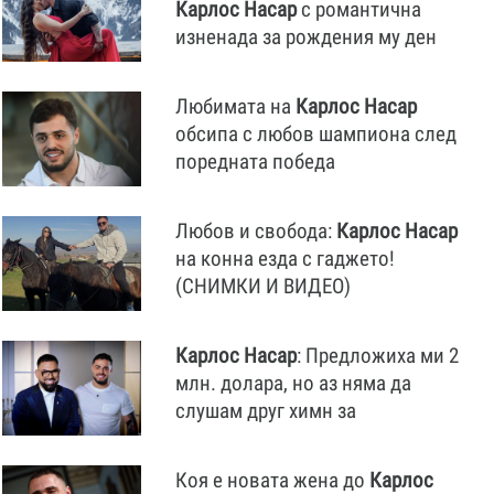
Карлос
Насар
с романтична
изненада за рождения му ден
Любимата на
Карлос
Насар
обсипа с любов шампиона след
поредната победа
Любов и свобода:
Карлос
Насар
на конна езда с гаджето!
(СНИМКИ И ВИДЕО)
Карлос
Насар
: Предложиха ми 2
млн. долара, но аз няма да
слушам друг химн за
Коя е новата жена до
Карлос