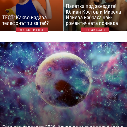
Палатка под звездите!
Юлиан Костов и Мирела
ТЕСТ: Какво издава
Илиева избраха най-
телефонът ти за теб?
романтичната почивка
ЛЮБОПИТНО
БГ ЗВЕЗДИ