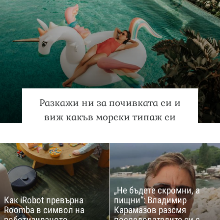
Разкажи ни за почивката си и
виж какъв морски типаж си
„Не бъдете скромни, а
Как iRobot превърна
пищни“: Владимир
Roomba в символ на
Карамазов разсмя
роботизираното
последователите си с