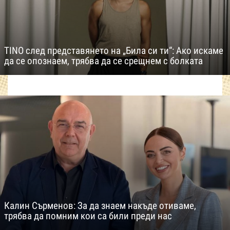
TINO след представянето на „Била си ти“: Ако искаме
да се опознаем, трябва да се срещнем с болката
Калин Сърменов: За да знаем накъде отиваме,
трябва да помним кои са били преди нас