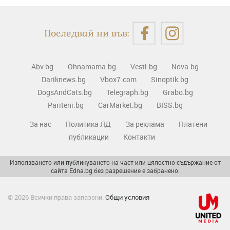
Последвай ни във:
Abv.bg
Ohnamama.bg
Vesti.bg
Nova.bg
Dariknews.bg
Vbox7.com
Sinoptik.bg
DogsAndCats.bg
Telegraph.bg
Grabo.bg
Pariteni.bg
CarMarket.bg
BISS.bg
За нас
Политика ЛД
За реклама
Платени
публикации
Контакти
Използването или публикуването на част или цялостно съдържание от
сайта Edna.bg без разрешение е забранено.
© 2026 Всички права запазени.
Общи условия