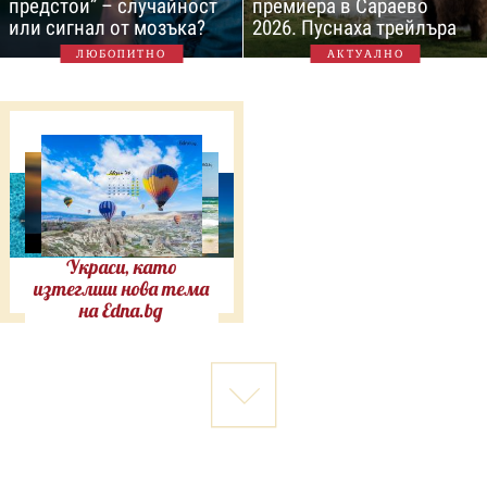
предстои” – случайност
премиера в Сараево
или сигнал от мозъка?
2026. Пуснаха трейлъра
ЛЮБОПИТНО
АКТУАЛНО
Украси, като
изтеглиш нова тема
на Edna.bg