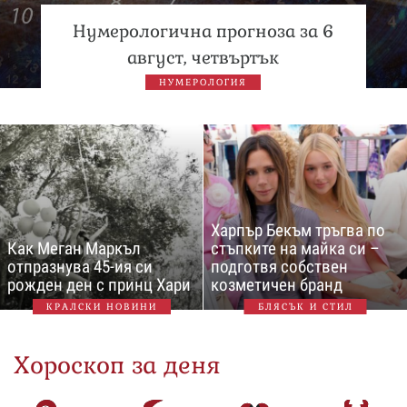
Нумерологична прогноза за 6
август, четвъртък
НУМЕРОЛОГИЯ
Харпър Бекъм тръгва по
Как Меган Маркъл
стъпките на майка си –
отпразнува 45-ия си
подготвя собствен
рожден ден с принц Хари
козметичен бранд
КРАЛСКИ НОВИНИ
БЛЯСЪК И СТИЛ
Хороскоп за деня