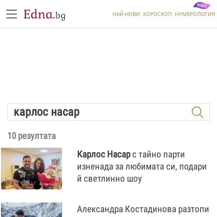
Edna.
bg
НАЙ-НОВИ
ХОРОСКОП
НУМЕРОЛОГИЯ
10 резултата
Карлос
Насар
с тайно парти
изненада за любимата си, подари
й светлинно шоу
Александра Костадинова разтопи