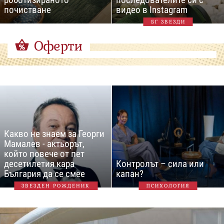
почистване
видео в Instagram
БГ ЗВЕЗДИ
Оферти
Какво не знаем за Георги
Мамалев - актьорът,
който повече от пет
десетилетия кара
Контролът – сила или
България да се смее
капан?
ЗВЕЗДЕН РОЖДЕНИК
ПСИХОЛОГИЯ