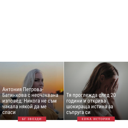
Антония Петрова-
Батинкова с неочаквана
Тя проглежда след 20
изповед: Никога не съм
години и открива
чакала някой да ме
шокираща истина за
спаси
съпруга си
БГ ЗВЕЗДИ
EDNA ИСТОРИЯ