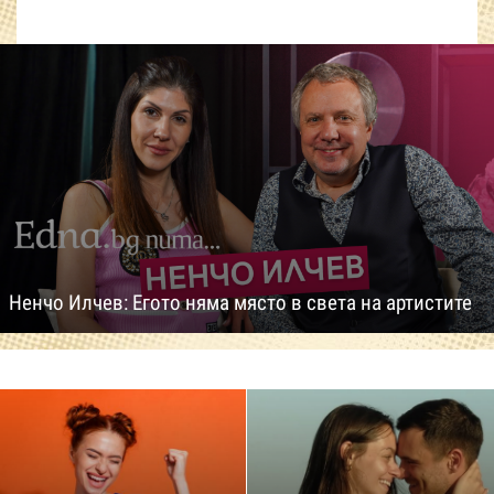
Ненчо Илчев: Егото няма място в света на артистите