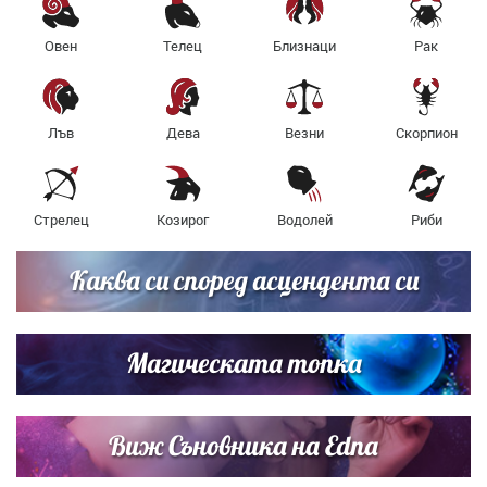
Овен
Телец
Близнаци
Рак
Лъв
Дева
Везни
Скорпион
Стрелец
Козирог
Водолей
Риби
Каква си според асцендента си
Магическата топка
Виж Съновника на Edna