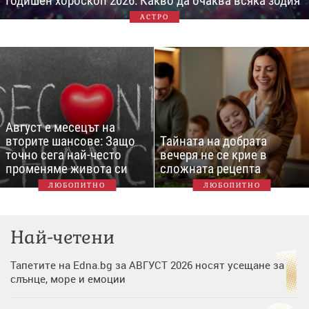
Годишен хороскоп 2026: Какво да очаква всяка зодия
АСТРО
Август е месецът на
вторите шансове: Защо
Тайната на добрата
точно сега най-често
вечеря не се крие в
променяме живота си
сложната рецепта
ЛЮБОПИТНО
ЛЮБОПИТНО
Най-четени
Тапетите на Edna.bg за АВГУСТ 2026 носят усещане за
слънце, море и емоции