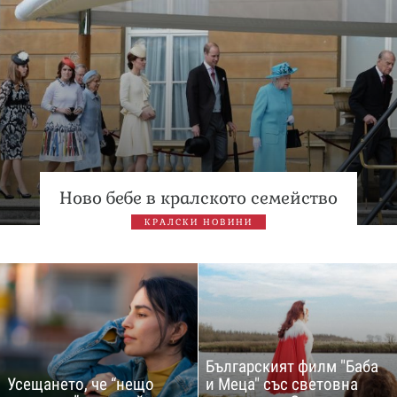
Ново бебе в кралското семейство
КРАЛСКИ НОВИНИ
Българският филм "Баба
Усещането, че “нещо
и Меца" със световна