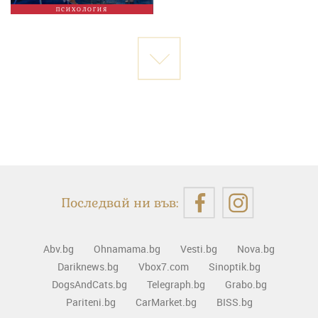
ПСИХОЛОГИЯ
Последвай ни във:
Abv.bg
Ohnamama.bg
Vesti.bg
Nova.bg
Dariknews.bg
Vbox7.com
Sinoptik.bg
DogsAndCats.bg
Telegraph.bg
Grabo.bg
Pariteni.bg
CarMarket.bg
BISS.bg