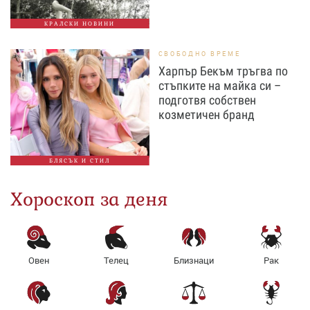
КРАЛСКИ НОВИНИ
СВОБОДНО ВРЕМЕ
Харпър Бекъм тръгва по
стъпките на майка си –
подготвя собствен
козметичен бранд
БЛЯСЪК И СТИЛ
Хороскоп за деня
Овен
Телец
Близнаци
Рак