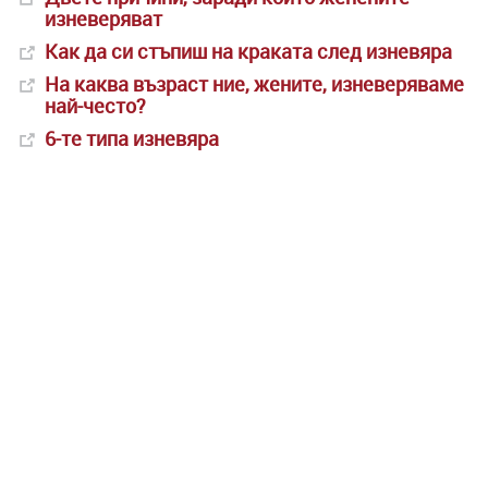
изневеряват
Как да си стъпиш на краката след изневяра
На каква възраст ние, жените, изневеряваме
най-често?
6-те типа изневяра