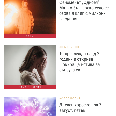
Феноменът „Одисея“:
Малко българско село се
озова в клип с милиони
гледания
КИНО
ЛЮБОПИТНО
Тя проглежда след 20
години и открива
шокираща истина за
съпруга си
EDNA ИСТОРИЯ
АСТРОЛОГИЯ
Дневен хороскоп за 7
август, петък