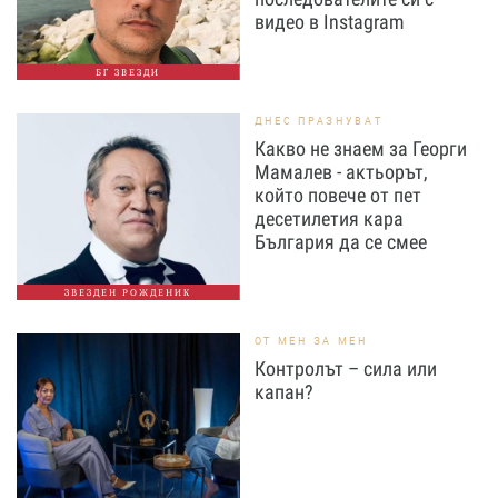
видео в Instagram
БГ ЗВЕЗДИ
ДНЕС ПРАЗНУВАТ
Какво не знаем за Георги
Мамалев - актьорът,
който повече от пет
десетилетия кара
България да се смее
ЗВЕЗДЕН РОЖДЕНИК
ОТ МЕН ЗА МЕН
Контролът – сила или
капан?