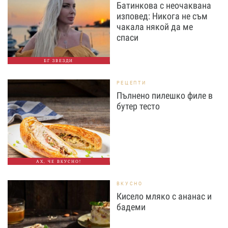
Батинкова с неочаквана
изповед: Никога не съм
чакала някой да ме
спаси
БГ ЗВЕЗДИ
РЕЦЕПТИ
Пълнено пилешко филе в
бутер тесто
АХ, ЧЕ ВКУСНО!
ВКУСНО
Кисело мляко с ананас и
бадеми