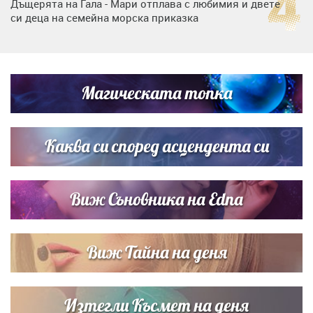
Дъщерята на Гала - Мари отплава с любимия и двете
си деца на семейна морска приказка
Дъщерята на Тодор Батков вдигна сватба, Стоичков и
Братя Аргирови я изненадаха с песен
Магическата топка
Дневен хороскоп за 6 август, четвъртък
Каква си според асцендента си
Виж Съновника на Edna
Виж Тайна на деня
Изтегли Късмет на деня