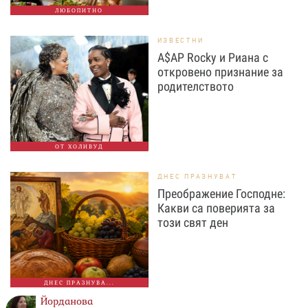
ЛЮБОПИТНО
ИЗВЕСТНИ
A$AP Rocky и Риана с
откровено признание за
родителството
ОТ ХОЛИВУД
ДНЕС ПРАЗНУВАТ
Преображение Господне:
Какви са поверията за
този свят ден
ДНЕС ПРАЗНУВА...
Йорданова