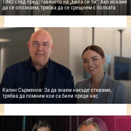
TINO след представянето на „Била си ти“: Ако искаме
да се опознаем, трябва да се срещнем с болката
Калин Сърменов: За да знаем накъде отиваме,
трябва да помним кои са били преди нас