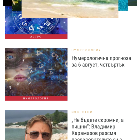
август, четвъртък
АСТРО
НУМЕРОЛОГИЯ
Нумерологична прогноза
за 6 август, четвъртък
НУМЕРОЛОГИЯ
ИЗВЕСТНИ
„Не бъдете скромни, а
пищни“: Владимир
Карамазов разсмя
последователите си с