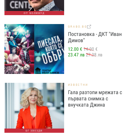
ОТ ХОЛИВУД
GRABO.BG
Постановка - ДКТ "Иван
Димов"
12.00 €
14.00 €
23.47 лв
27.38 лв
ИЗВЕСТНИ
Гала разтопи мрежата с
първата снимка с
внучката Джина
БГ ЗВЕЗДИ