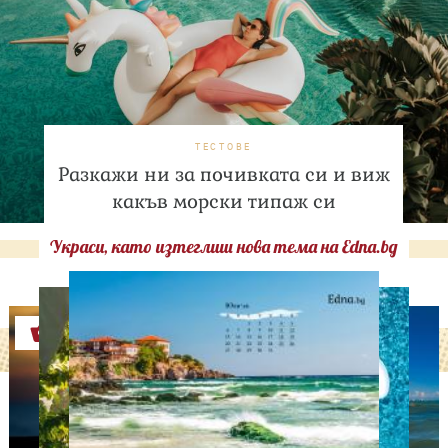
ТЕСТОВЕ
Разкажи ни за почивката си и виж
какъв морски типаж си
Украси, като изтеглиш нова тема на Edna.bg
Оферти
АСТРОЛОГИЯ
Дневен хороскоп за 6