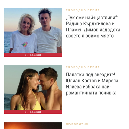
СВОБОДНО ВРЕМЕ
„Тук сме най-щастливи“:
Радина Кърджилова и
Пламен Димов издадоха
своето любимо място
БГ ЗВЕЗДИ
СВОБОДНО ВРЕМЕ
Палатка под звездите!
Юлиан Костов и Мирела
Илиева избраха най-
романтичната почивка
БГ ЗВЕЗДИ
ЛЮБОПИТНО