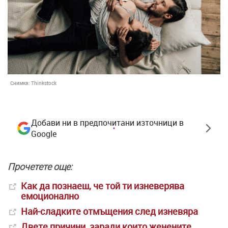
Снимка:
Thinkstock
Добави ни в предпочитани източници в
Google
Прочетете още:
Как да познаеш, че той ти изневерява
емоционално
Най-сладките отмъщения след изневяра
Двете причини, заради които женените