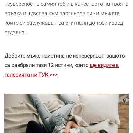
неувереност в самия теб и в качеството на твоята
връзка и чувства към партньора ти - и мъжете,
които си заслужават, са стигнали до този извод
отдавна...
Добрите мъже наистина не изневеряват, защото
са разбрали тези 12 истини, които
ще видите в
галерията ни ТУК >>>