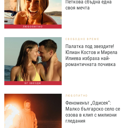
Петкова сбъдна една
своя мечта
ЛЮБОПИТНО
СВОБОДНО ВРЕМЕ
Палатка под звездите!
Юлиан Костов и Мирела
Илиева избраха най-
романтичната почивка
БГ ЗВЕЗДИ
ЛЮБОПИТНО
Феноменът „Одисея“:
Малко българско село се
озова в клип с милиони
гледания