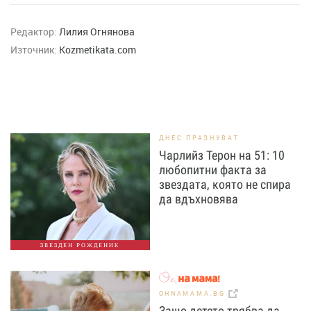
Редактор:
Лилия Огнянова
Източник:
Kozmetikata.com
ДНЕС ПРАЗНУВАТ
Чарлийз Терон на 51: 10
любопитни факта за
звездата, която не спира
да вдъхновява
ЗВЕЗДЕН РОЖДЕНИК
OHNAMAMA.BG
Защо детето трябва да