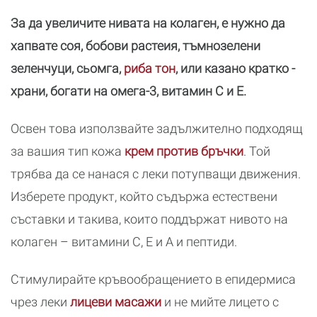
За да увеличите нивата на колаген, е нужно да
хапвате соя, бобови растеия, тъмнозелени
зеленчуци, сьомга,
риба тон
, или казано кратко -
храни, богати на омега-3, витамин С и Е.
Освен това използвайте задължително подходящ
за вашия тип кожа
крем против бръчки
. Той
трябва да се нанася с леки потупващи движения.
Изберете продукт, който съдържа естествени
съставки и такива, които поддържат нивото на
колаген – витамини С, Е и А и пептиди.
Стимулирайте кръвообращението в епидермиса
чрез леки
лицеви масажи
и не мийте лицето с