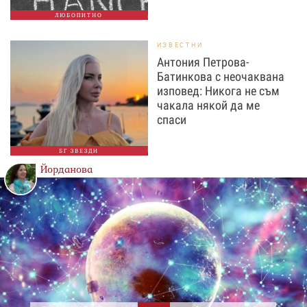
ЛЮБОПИТНО
ИЗВЕСТНИ
Антония Петрова-
Батинкова с неочаквана
изповед: Никога не съм
чакала някой да ме
спаси
БГ ЗВЕЗДИ
Йорданова