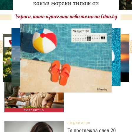
какъв морски типаж си
Украси, като изтеглиш нова тема на Edna.bg
Оферти
ЛЮБОПИТНО
Тайната на добрата
вечеря не се крие в
сложната рецепта
ЛЮБОПИТНО
ЛЮБОПИТНО
Тя проглежда след 20