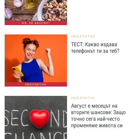
АХ, ЧЕ ВКУСНО!
ЛЮБОПИТНО
ТЕСТ: Какво издава
телефонът ти за теб?
ЛЮБОПИТНО
ЛЮБОПИТНО
Август е месецът на
вторите шансове: Защо
точно сега най-често
променяме живота си