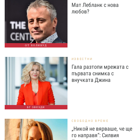
Мат Лебланк с нова
любов?
ОТ ХОЛИВУД
ИЗВЕСТНИ
Гала разтопи мрежата с
първата снимка с
внучката Джина
БГ ЗВЕЗДИ
СВОБОДНО ВРЕМЕ
„Никой не вярваше, че ще
го направя“: Силвия