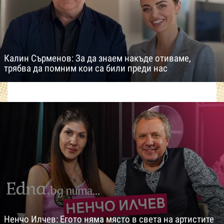
Калин Сърменов: За да знаем накъде отиваме,
трябва да помним кои са били преди нас
Ненчо Илчев: Егото няма място в света на артистите