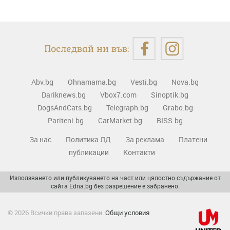
Последвай ни във:
Abv.bg
Ohnamama.bg
Vesti.bg
Nova.bg
Dariknews.bg
Vbox7.com
Sinoptik.bg
DogsAndCats.bg
Telegraph.bg
Grabo.bg
Pariteni.bg
CarMarket.bg
BISS.bg
За нас
Политика ЛД
За реклама
Платени
публикации
Контакти
Използването или публикуването на част или цялостно съдържание от
сайта Edna.bg без разрешение е забранено.
© 2026 Всички права запазени.
Общи условия