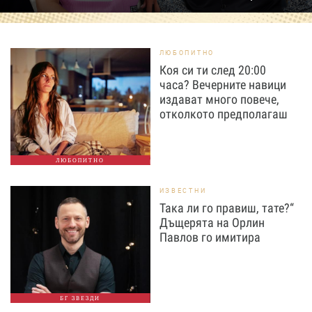
ЛЮБОПИТНО
Коя си ти след 20:00
часа? Вечерните навици
издават много повече,
отколкото предполагаш
ЛЮБОПИТНО
ИЗВЕСТНИ
Така ли го правиш, тате?“
Дъщерята на Орлин
Павлов го имитира
БГ ЗВЕЗДИ