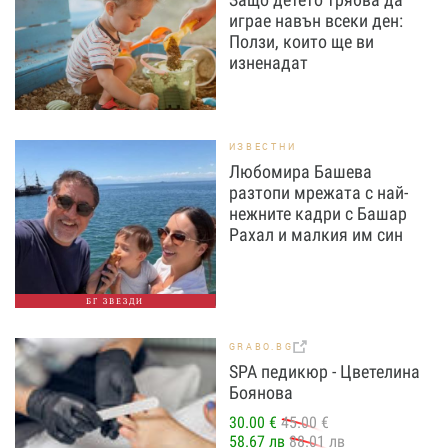
играе навън всеки ден:
Ползи, които ще ви
изненадат
ИЗВЕСТНИ
Любомира Башева
разтопи мрежата с най-
нежните кадри с Башар
Рахал и малкия им син
БГ ЗВЕЗДИ
GRABO.BG
SPA педикюр - Цветелина
Боянова
30.00 €
45.00 €
58.67 лв
88.01 лв