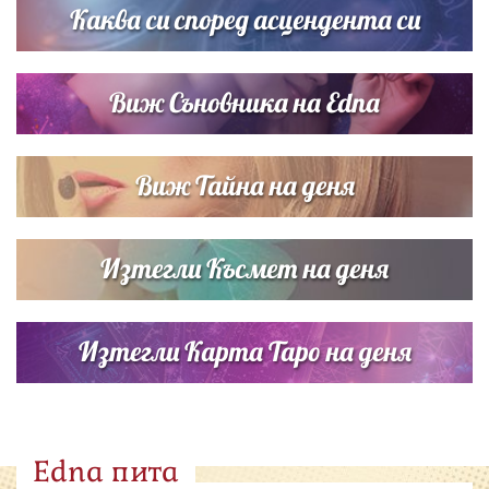
Каква си според асцендента си
Виж Съновника на Edna
Виж Тайна на деня
Изтегли Късмет на деня
Изтегли Карта Таро на деня
Edna пита