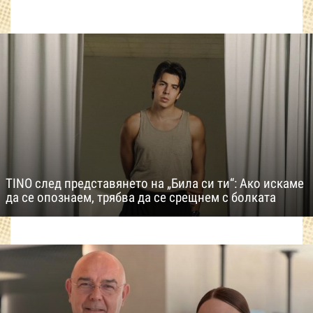
TINO след представянето на „Била си ти“: Ако искаме
да се опознаем, трябва да се срещнем с болката