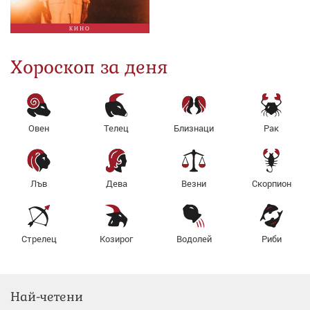
КИНО
Хороскоп за деня
Овен
Телец
Близнаци
Рак
Лъв
Дева
Везни
Скорпион
Стрелец
Козирог
Водолей
Риби
Най-четени