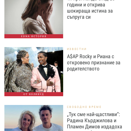
години и открива
шокираща истина за
съпруга си
EDNA ИСТОРИЯ
ИЗВЕСТНИ
A$AP Rocky и Риана с
откровено признание за
родителството
ОТ ХОЛИВУД
СВОБОДНО ВРЕМЕ
„Тук сме най-щастливи“:
Радина Кърджилова и
Пламен Димов издадоха