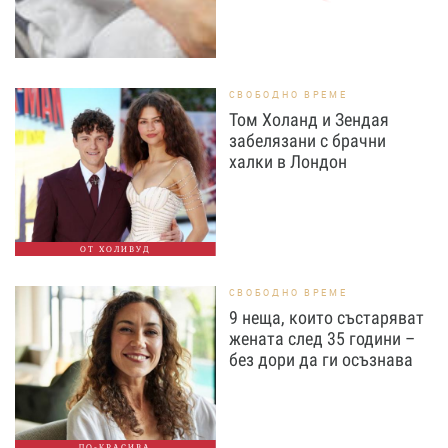
СВОБОДНО ВРЕМЕ
Том Холанд и Зендая
забелязани с брачни
халки в Лондон
ОТ ХОЛИВУД
СВОБОДНО ВРЕМЕ
9 неща, които състаряват
жената след 35 години –
без дори да ги осъзнава
ПО-КРАСИВА