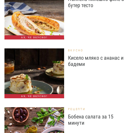
бутер тесто
АХ, ЧЕ ВКУСНО!
ВКУСНО
Кисело мляко с ананас и
бадеми
АХ, ЧЕ ВКУСНО!
РЕЦЕПТИ
Бобена салата за 15
минути