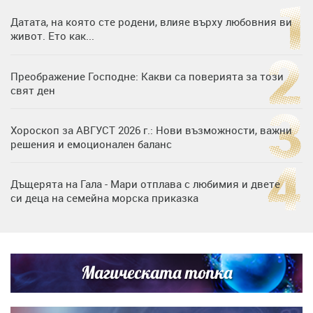
Датата, на която сте родени, влияе върху любовния ви
живот. Ето как...
Преображение Господне: Какви са поверията за този
свят ден
Хороскоп за АВГУСТ 2026 г.: Нови възможности, важни
решения и емоционален баланс
Дъщерята на Гала - Мари отплава с любимия и двете
си деца на семейна морска приказка
„Тук сме най-щастливи“: Радина Кърджилова и Пламен
Димов издадоха своето любимо място
Магическата топка
Дъщерята на Тодор Батков вдигна сватба, Стоичков и
Братя Аргирови я изненадаха с песен