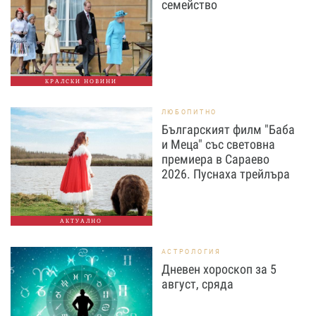
семейство
КРАЛСКИ НОВИНИ
ЛЮБОПИТНО
Българският филм "Баба
и Меца" със световна
премиера в Сараево
2026. Пуснаха трейлъра
АКТУАЛНО
АСТРОЛОГИЯ
Дневен хороскоп за 5
август, сряда