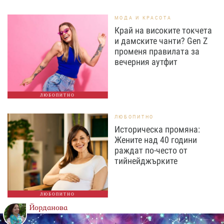
МОДА И КРАСОТА
Край на високите токчета
и дамските чанти? Gen Z
променя правилата за
вечерния аутфит
ЛЮБОПИТНО
ЛЮБОПИТНО
Историческа промяна:
Жените над 40 години
раждат по-често от
тийнейджърките
ЛЮБОПИТНО
Йорданова