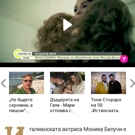
Previous
Ne
„Не бъдете
Дъщерята на
Тони Стораро
Б
скромни, а
Гала - Мари
на 50:
Р
а
пищни“:
отплава с
„Истинската
Р
Владимир
любимия и
болка няма
и
Карамазов
двете си деца
нищо общо с
ч
разсмя
на семейна
песните“
1
талианската актриса Моника Белучи е
последователите
морска