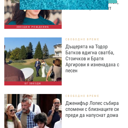
факта за Меган Маркъл,
които малцина знаят
ЗВЕЗДЕН РОЖДЕНИК
СВОБОДНО ВРЕМЕ
Дъщерята на Тодор
Батков вдигна сватба,
Стоичков и Братя
Аргирови я изненадаха с
песен
БГ ЗВЕЗДИ
СВОБОДНО ВРЕМЕ
Дженифър Лопес събира
спомени с близнаците си
преди да напуснат дома