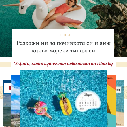
ТЕСТОВЕ
Разкажи ни за почивката си и виж
какъв морски типаж си
Украси, като изтеглиш нова тема на Edna.bg
Оферти
ДНЕС ПРАЗНУВАТ
Преди да стане
херцогиня: 10 любопитни