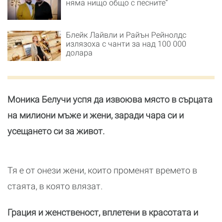
няма нищо общо с песните“
Блейк Лайвли и Райън Рейнолдс
излязоха с чанти за над 100 000
долара
Моника Белучи успя да извоюва място в сърцата
на милиони мъже и жени, заради чара си и
усещането си за живот.
Тя е от онези жени, които променят времето в
стаята, в която влязат.
Грация и женственост, вплетени в красотата и