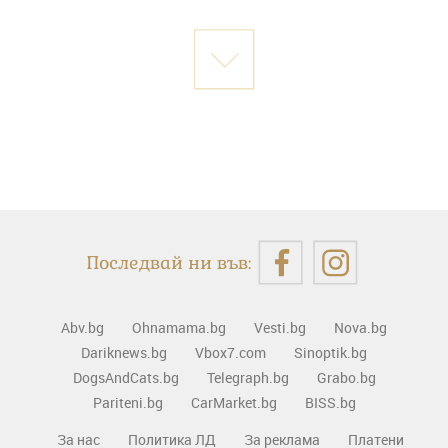
Последвай ни във:
Abv.bg
Ohnamama.bg
Vesti.bg
Nova.bg
Dariknews.bg
Vbox7.com
Sinoptik.bg
DogsAndCats.bg
Telegraph.bg
Grabo.bg
Pariteni.bg
CarMarket.bg
BISS.bg
За нас
Политика ЛД
За реклама
Платени