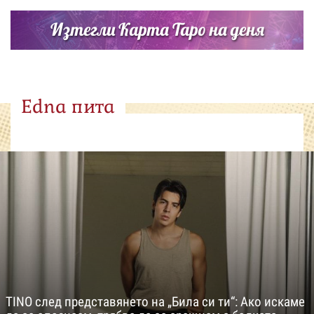
Изтегли Карта Таро на деня
Edna пита
TINO след представянето на „Била си ти“: Ако искаме