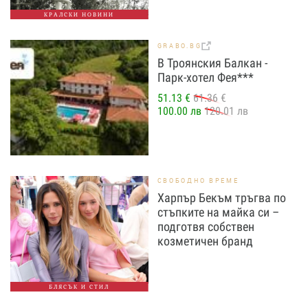
КРАЛСКИ НОВИНИ
GRABO.BG
В Троянския Балкан -
Парк-хотел Фея***
51.13 €
61.36 €
100.00 лв
120.01 лв
СВОБОДНО ВРЕМЕ
Харпър Бекъм тръгва по
стъпките на майка си –
подготвя собствен
козметичен бранд
БЛЯСЪК И СТИЛ