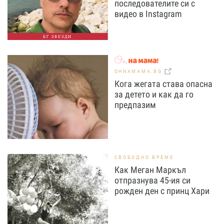
последователите си с
видео в Instagram
БГ ЗВЕЗДИ
OHNAMAMA.BG
Кога жегата става опасна
за детето и как да го
предпазим
СВОБОДНО ВРЕМЕ
Как Меган Маркъл
отпразнува 45-ия си
рожден ден с принц Хари