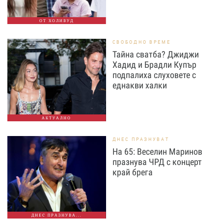
ОТ ХОЛИВУД
СВОБОДНО ВРЕМЕ
Тайна сватба? Джиджи
Хадид и Брадли Купър
подпалиха слуховете с
еднакви халки
АКТУАЛНО
ДНЕС ПРАЗНУВАТ
На 65: Веселин Маринов
празнува ЧРД с концерт
край брега
ДНЕС ПРАЗНУВА...