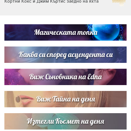
Кортни Кокс и Джим Къртис заедно на яхта
Дъщерята на Тодор Батков вдигна сватба, Стоичков и
Братя Аргирови я изненадаха с песен
Магическата топка
Списъкът е ясен: Джей Ло и Риана във ВИП гостите на
сватбата на Роналдо
Каква си според асцендента си
Виж Съновника на Edna
Виж Тайна на деня
Изтегли Късмет на деня