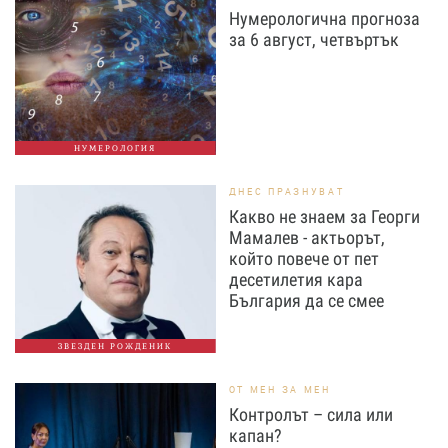
Нумерологична прогноза
за 6 август, четвъртък
НУМЕРОЛОГИЯ
ДНЕС ПРАЗНУВАТ
Какво не знаем за Георги
Мамалев - актьорът,
който повече от пет
десетилетия кара
България да се смее
ЗВЕЗДЕН РОЖДЕНИК
ОТ МЕН ЗА МЕН
Контролът – сила или
капан?