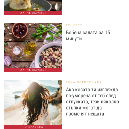
АХ, ЧЕ ВКУСНО!
РЕЦЕПТИ
Бобена салата за 15
минути
АХ, ЧЕ ВКУСНО!
EDNA ПРЕПОРЪЧВА
Ако косата ти изглежда
по-уморена от теб след
отпуската, тези няколко
стъпки могат да
променят нещата
ПО-КРАСИВА