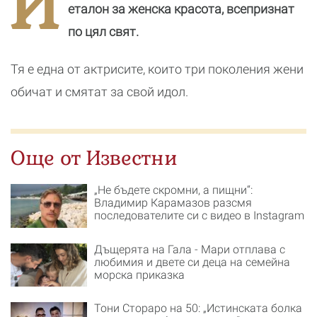
И
си с видео в
приказка
еталон за женска красота, всепризнат
Instagram
по цял свят.
Тя е една от актрисите, които три поколения жени
обичат и смятат за свой идол.
Още от Известни
„Не бъдете скромни, а пищни“:
Владимир Карамазов разсмя
последователите си с видео в Instagram
Дъщерята на Гала - Мари отплава с
любимия и двете си деца на семейна
морска приказка
Тони Стораро на 50: „Истинската болка