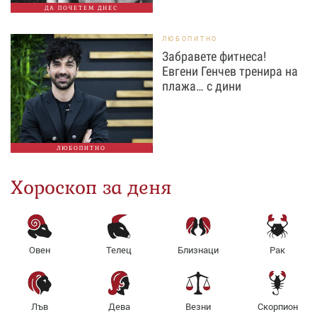
ДА ПОЧЕТЕМ ДНЕС
ЛЮБОПИТНО
Забравете фитнеса!
Евгени Генчев тренира на
плажа… с дини
ЛЮБОПИТНО
Хороскоп за деня
Овен
Телец
Близнаци
Рак
Лъв
Дева
Везни
Скорпион