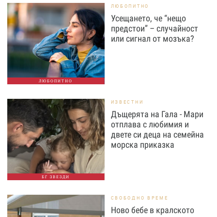
ЛЮБОПИТНО
Усещането, че “нещо
предстои” – случайност
или сигнал от мозъка?
ЛЮБОПИТНО
ИЗВЕСТНИ
Дъщерята на Гала - Мари
отплава с любимия и
двете си деца на семейна
морска приказка
БГ ЗВЕЗДИ
СВОБОДНО ВРЕМЕ
Ново бебе в кралското