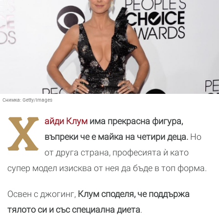
Снимка:
Getty/Images
Х
айди Клум
има прекрасна фигура,
въпреки че е майка на четири деца.
Но
от друга страна, професията ѝ като
супер модел изисква от нея да бъде в топ форма.
Освен с джогинг,
Клум споделя, че поддържа
тялото си и със специална диета
.