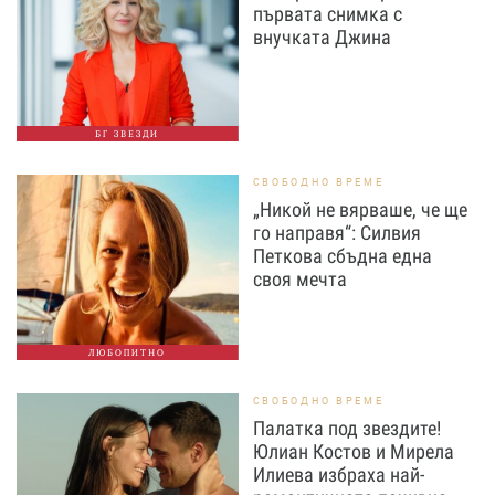
първата снимка с
внучката Джина
БГ ЗВЕЗДИ
СВОБОДНО ВРЕМЕ
„Никой не вярваше, че ще
го направя“: Силвия
Петкова сбъдна една
своя мечта
ЛЮБОПИТНО
СВОБОДНО ВРЕМЕ
Палатка под звездите!
Юлиан Костов и Мирела
Илиева избраха най-