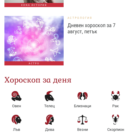
EDNA ИСТОРИЯ
АСТРОЛОГИЯ
Дневен хороскоп за 7
август, петък
АСТРО
Хороскоп за деня
Овен
Телец
Близнаци
Рак
Лъв
Дева
Везни
Скорпион