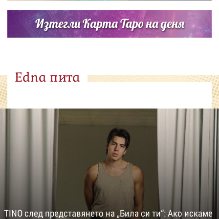
Изтегли Карта Таро на деня
Edna пита
TINO след представянето на „Била си ти“: Ако искаме