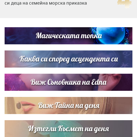
си деца на семейна морска приказка
Дъщерята на Тодор Батков вдигна сватба, Стоичков и
Братя Аргирови я изненадаха с песен
Магическата топка
„Тук сме най-щастливи“: Радина Кърджилова и Пламен
Димов издадоха своето любимо място
Каква си според асцендента си
Виж Съновника на Edna
Виж Тайна на деня
Изтегли Късмет на деня