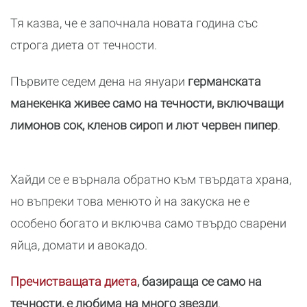
Тя казва, че е започнала новата година със
строга диета от течности.
Първите седем дена на януари
германската
манекенка живее само на течности, включващи
лимонов сок, кленов сироп и лют червен пипер
.
Хайди се е върнала обратно към твърдата храна,
но въпреки това менюто ѝ на закуска не е
особено богато и включва само твърдо сварени
яйца, домати и авокадо.
Пречистващата диета
, базираща се само на
течности, е любима на много звезди
,