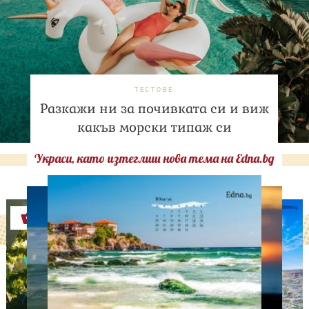
ТЕСТОВЕ
Разкажи ни за почивката си и виж
какъв морски типаж си
Украси, като изтеглиш нова тема на Edna.bg
Оферти
ДНЕС ПРАЗНУВАТ
Преображение Господне:
Какви са поверията за