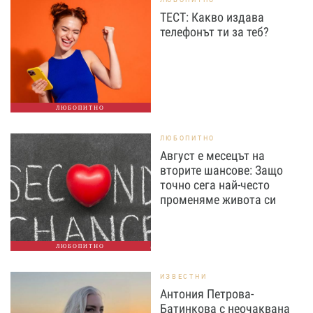
ТЕСТ: Какво издава
телефонът ти за теб?
ЛЮБОПИТНО
ЛЮБОПИТНО
Август е месецът на
вторите шансове: Защо
точно сега най-често
променяме живота си
ЛЮБОПИТНО
ИЗВЕСТНИ
Антония Петрова-
Батинкова с неочаквана