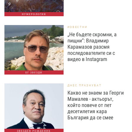
НУМЕРОЛОГИЯ
ИЗВЕСТНИ
„Не бъдете скромни, а
пищни“: Владимир
Карамазов разсмя
последователите си с
видео в Instagram
БГ ЗВЕЗДИ
ДНЕС ПРАЗНУВАТ
Какво не знаем за Георги
Мамалев - актьорът,
който повече от пет
десетилетия кара
България да се смее
ЗВЕЗДЕН РОЖДЕНИК