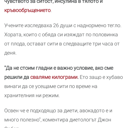
чувството за ситост, инсулина в тялото и
кръвообръщението
.
Учените изследваха 26 души с наднормено тегло.
Хората, които с обяда си изяждат по половинка
от плода, остават сити в следващите три часа от
деня.
"Да не стоим гладни е важно условие, ако сме
решили да
сваляме килограми
.
Ето защо е хубаво
винаги да се усещаме сити по време на
хранителния ни режим.
Освен че е подходящо за диети, авокадото е и
много полезно", коментира диетологът Джон