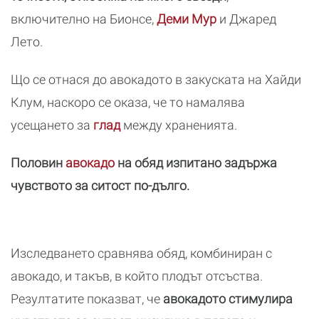
включително на Бионсе,
Деми Мур
и Джаред
Лето.
Що се отнася до авокадото в закуската на Хайди
Клум, наскоро се оказа, че то намалява
усещането за
глад
между храненията.
Половин
авокадо
на обяд изпитано задържа
чувството за ситост по-дълго.
Изследването сравнява обяд, комбиниран с
авокадо, и такъв, в който плодът отсъства.
Резултатите показват, че
авокадото стимулира