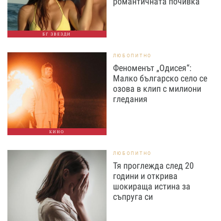
романтичната почивка
БГ ЗВЕЗДИ
ЛЮБОПИТНО
Феноменът „Одисея“:
Малко българско село се
озова в клип с милиони
гледания
КИНО
ЛЮБОПИТНО
Тя проглежда след 20
години и открива
шокираща истина за
съпруга си