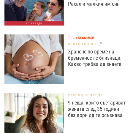
Рахал и малкия им син
БГ ЗВЕЗДИ
OHNAMAMA.BG
Хранене по време на
бременност с близнаци:
Какво трябва да знаете
СВОБОДНО ВРЕМЕ
9 неща, които състаряват
жената след 35 години –
без дори да ги осъзнава