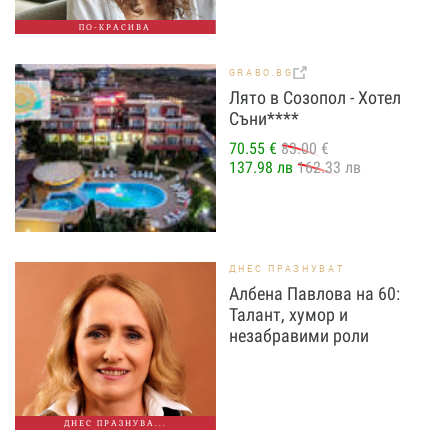
ПО-КРАСИВА
GRABO.BG
Лято в Созопол - Хотел
Съни****
70.55 €
83.00 €
137.98 лв
162.33 лв
ДНЕС ПРАЗНУВАТ
Албена Павлова на 60:
Талант, хумор и
незабравими роли
ДНЕС ПРАЗНУВА...