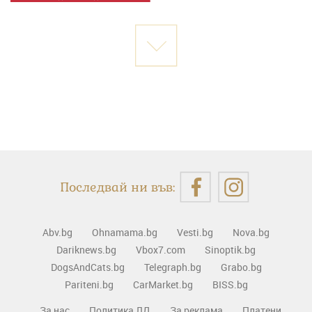
Последвай ни във:
Abv.bg
Ohnamama.bg
Vesti.bg
Nova.bg
Dariknews.bg
Vbox7.com
Sinoptik.bg
DogsAndCats.bg
Telegraph.bg
Grabo.bg
Pariteni.bg
CarMarket.bg
BISS.bg
За нас
Политика ЛД
За реклама
Платени