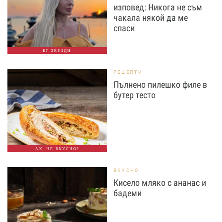
изповед: Никога не съм
чакала някой да ме
спаси
БГ ЗВЕЗДИ
РЕЦЕПТИ
Пълнено пилешко филе в
бутер тесто
АХ, ЧЕ ВКУСНО!
ВКУСНО
Кисело мляко с ананас и
бадеми