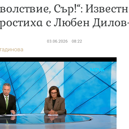
волствие, Сър!“: Извест
простиха с Любен Дилов
03.06.2026
08:22
тадинова