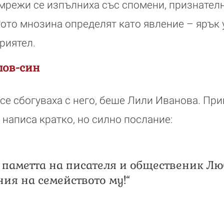
мрежи се изпълниха със спомени, признател
гото мнозина определят като явление – ярък 
риятел.
лов-син
 се сбогуваха с него, беше Лили Иванова. При
 написа кратко, но силно послание:
 паметта на писателя и общественик Лю
ия на семейството му!“