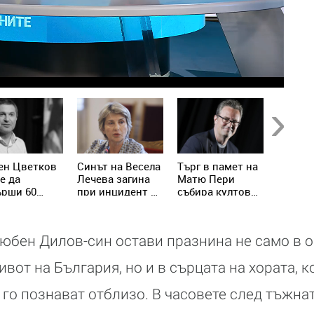
Next
ен Цветков
Синът на Весела
Търг в памет на
Джейн 
е да
Лечева загина
Матю Пери
емоци
ърши 60
при инцидент в
събира култови
сбогув
: Гласът,
Гърция
предмети от
Търнър
то
„Приятели“
беше
дължава да
предиз
Любен Дилов-син остави празнина не само в 
сва
но си
заслу
вот на България, но и в сърцата на хората, 
 го познават отблизо. В часовете след тъжна