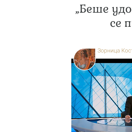
„Беше удо
се 
Зорница Кос