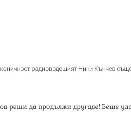
лаконичност радиоводещият Ники Кънчев същ
ов реши да продължи другаде! Беше удо