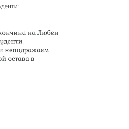
уденти:
 кончина на Любен
уденти.
 и неподражаем
ой остава в