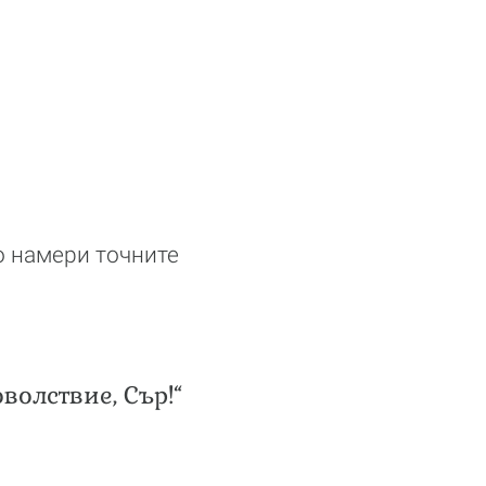
о намери точните
волствие, Сър!“