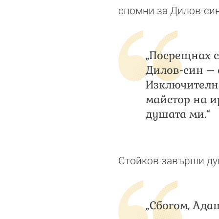
спомни за Дилов-син
„Посрещнах с
Дилов-син – 
Изключителн
майстор на и
душата ми.“
Стойков завърши дум
„Сбогом, Адаш