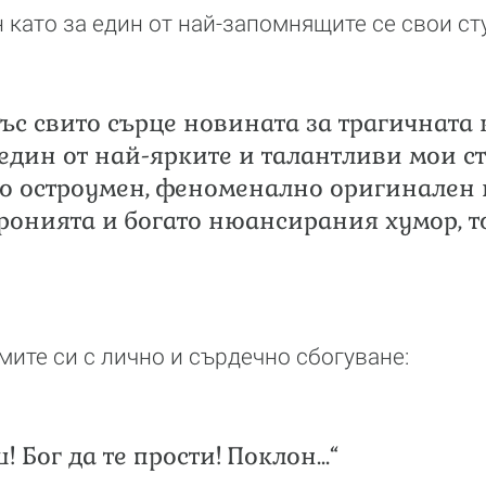
 като за един от най-запомнящите се свои ст
ъс свито сърце новината за трагичната
един от най-ярките и талантливи мои ст
о остроумен, феноменално оригинален
ронията и богато нюансирания хумор, т
ите си с лично и сърдечно сбогуване:
! Бог да те прости! Поклон...“