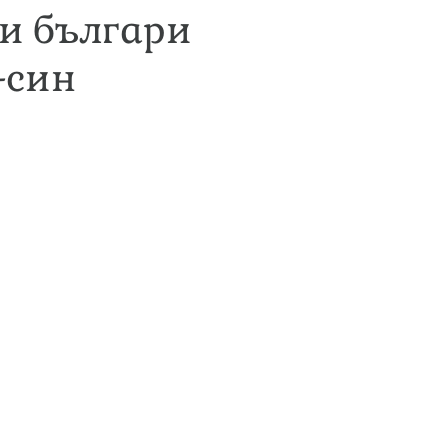
ни българи
-син