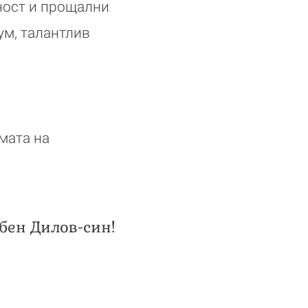
ност и прощални
ум, талантлив
мата на
бен Дилов-син!