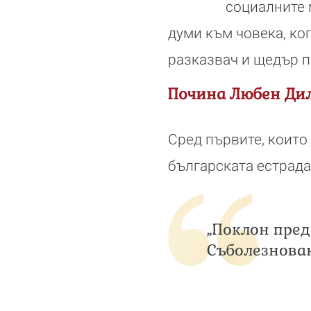
социалните 
думи към човека, ко
разказвач и щедър п
Почина Любен Ди
Сред първите, които
българската естрада
„Поклон пред
Съболезнован